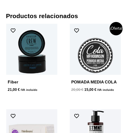
Productos relacionados
El
El
¡Oferta!
precio
precio
original
actual
era:
es:
20,00 €.
15,00 €.
Fiber
POMADA MEDIA COLA
21,00
€
20,00
€
15,00
€
IVA incluido
IVA incluido