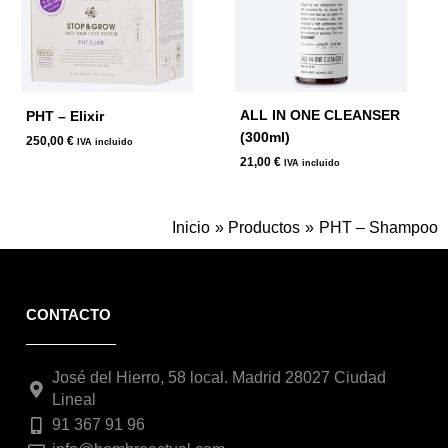
ALL IN ONE CLEANSER
PHT – Elixir
(300ml)
250,00
€
IVA incluido
21,00
€
IVA incluido
Inicio
Productos
PHT – Shampoo
CONTACTO
José del Hierro, 58 local. Madrid 28027 Ciudad
Lineal
91 367 91 96