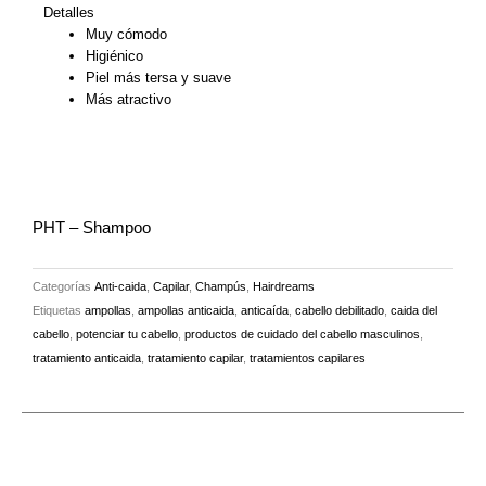
Detalles
Muy cómodo
Higiénico
Piel más tersa y suave
Más atractivo
PHT – Shampoo
Categorías
Anti-caida
,
Capilar
,
Champús
,
Hairdreams
Etiquetas
ampollas
,
ampollas anticaida
,
anticaída
,
cabello debilitado
,
caida del
cabello
,
potenciar tu cabello
,
productos de cuidado del cabello masculinos
,
tratamiento anticaida
,
tratamiento capilar
,
tratamientos capilares