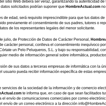
s del sitio Web deberá ser veraz, garantizando la autenticidad d
 datos solicitados podrían suponer que
HombreActual.com
no 
 de edad, será requisito imprescindible para que tus datos de 
nido previamente el consentimiento de sus padres, tutores o rep
atos de los representantes legales del menor solicitante.
e julio, de Protección de Datos de Carácter Personal,
HombreA
de carácter personal, conlleva el consentimiento inequívoco po
órtate un Pelo Peluqueros, S.L. y bajo su responsabilidad, con l
alquier medio de información general sobre informática, producto
ión de sus datos a terceras empresas de informática con la úni
el usuario pueda recibir información específica de estas empre
 servicios de la sociedad de la información y de comercio elect
Actual.com
te informa que, en caso de que sean facilitados tu
 el envío de comunicaciones comerciales por correo electrónic
 envío de un correo electrónico a la dirección
info@HombreAc