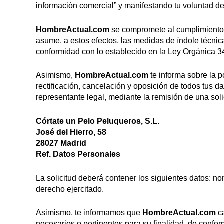
información comercial” y manifestando tu voluntad de 
HombreActual.com
se compromete al cumplimiento d
asume, a estos efectos, las medidas de índole técnica
conformidad con lo establecido en la Ley Orgánica 34
Asimismo,
HombreActual.com
te informa sobre la p
rectificación, cancelación y oposición de todos tus d
representante legal, mediante la remisión de una solic
Córtate un Pelo Peluqueros, S.L.
José del Hierro, 58
28027 Madrid
Ref. Datos Personales
La solicitud deberá contener los siguientes datos: n
derecho ejercitado.
Asimismo, te informamos que
HombreActual.com
ca
necesarios o pertinentes para su finalidad, de confor