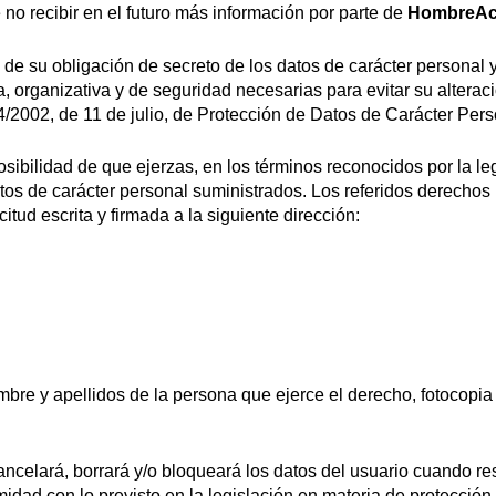
no recibir en el futuro más información por parte de
HombreAc
e su obligación de secreto de los datos de carácter personal y 
, organizativa y de seguridad necesarias para evitar su alterac
/2002, de 11 de julio, de Protección de Datos de Carácter Pers
osibilidad de que ejerzas, en los términos reconocidos por la le
atos de carácter personal suministrados. Los referidos derechos 
itud escrita y firmada a la siguiente dirección:
ombre y apellidos de la persona que ejerce el derecho, fotocopia
ncelará, borrará y/o bloqueará los datos del usuario cuando re
midad con lo previsto en la legislación en materia de protección