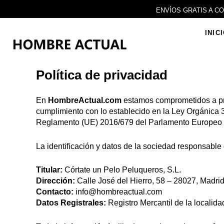
Ir
ENVÍOS GRATIS A C
al
contenido
INIC
Política de privacidad
En
HombreActual.com
estamos comprometidos a pro
cumplimiento con lo establecido en la Ley Orgánica 3
Reglamento (UE) 2016/679 del Parlamento Europeo y
La identificación y datos de la sociedad responsable d
Titular:
Córtate un Pelo Peluqueros, S.L.
Dirección:
Calle José del Hierro, 58 – 28027, Madri
Contacto:
info@hombreactual.com
Datos Registrales:
Registro Mercantil de la localida