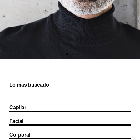
POR Y PARA EL
Lo más buscado
CLIENTE
RESERVAR CITA
Capilar
Facial
Corporal