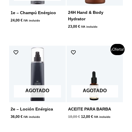
24H Hand & Body
1e – Champú Enérgico
Hydrator
24,00
€
IVA incluido
23,00
€
IVA incluido
El
El
¡Oferta!
precio
precio
original
actual
era:
es:
18,00 €.
12,00 €.
AGOTADO
AGOTADO
2e – Loción Enérgica
ACEITE PARA BARBA
36,00
€
18,00
€
12,00
€
IVA incluido
IVA incluido