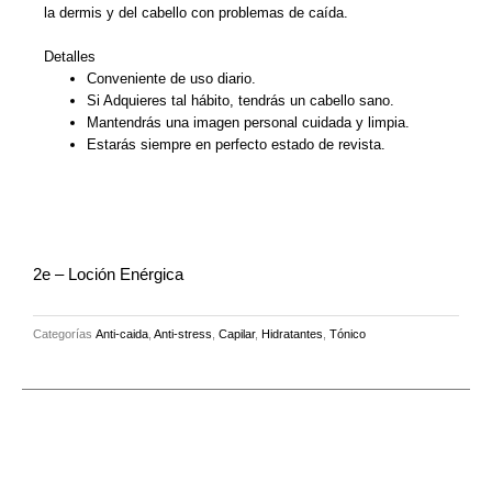
la dermis y del cabello con problemas de caída.
Detalles
Conveniente de uso diario.
Si Adquieres tal hábito, tendrás un cabello sano.
Mantendrás una imagen personal cuidada y limpia.
Estarás siempre en perfecto estado de revista.
2e – Loción Enérgica
Categorías
Anti-caida
,
Anti-stress
,
Capilar
,
Hidratantes
,
Tónico