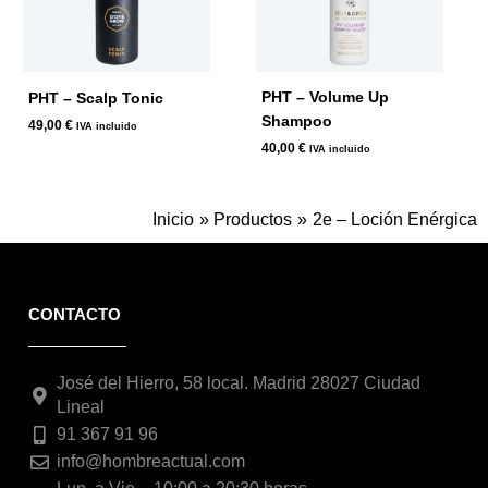
PHT – Volume Up
PHT – Scalp Tonic
Shampoo
49,00
€
IVA incluido
40,00
€
IVA incluido
Inicio
Productos
2e – Loción Enérgica
CONTACTO
José del Hierro, 58 local. Madrid 28027 Ciudad
Lineal
91 367 91 96
info@hombreactual.com