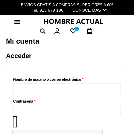
Ir
Obligatorio
Obligatorio
Obligatorio
ENVÍOS GRATIS A COMPRAS SUPERIORES A 60€
al
Tel. 913 679 196
CONOCE MÁS
contenido
0
Mi cuenta
Acceder
Nombre de usuario o correo electrónico
*
Contraseña
*