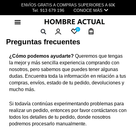
Ir
ENVÍOS GRATIS A COMPRAS SUPERIORES A 60€
al
Tel. 913 679 196
CONOCE MÁS
contenido
0
Preguntas frecuentes
¿Cómo podemos ayudarte?
Queremos que tengas
la mejor y más sencilla experiencia comprando con
nosotros, pero sabemos que puedes tener algunas
dudas. Encuentra toda la información en relación a tus
compras, envíos, estado de tu pedido, devoluciones y
mucho más.
Si todavía continúas experimentando problemas para
realizar un pedido, entonces por favor
contáctanos
con
todos los detalles de tu pedido, donde nosotros
podremos procesarlo manualmente.