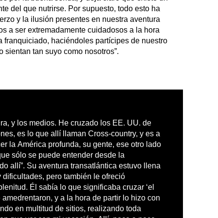
e del que nutrirse. Por supuesto, todo esto ha
uerzo y la ilusión presentes en nuestra aventura
os a ser extremadamente cuidadosos a la hora
 franquiciado, haciéndoles partícipes de nuestro
o sientan tan suyo como nosotros”.
tura, y los medios. He cruzado los EE. UU. de
nes, es lo que allí llaman Cross-country, y es a
er la América profunda, su gente, ese otro lado
que sólo se puede entender desde la
o allí”. Su aventura transatlántica estuvo llena
dificultades, pero también le ofreció
enitud. Él sabía lo que significaba cruzar ‘el
 amedrentaron, y a la hora de partir lo hizo con
ndo en multitud de sitios, realizando toda