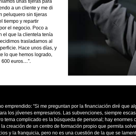
eníamos unas tijeras para
endo a un cliente y me di
 peluquero sin tijeras
l tiempo y repartir
por el negocio. Poco a
l que la clientela tenía
ecidimos trasladarnos al
erficie. Hace unos días, y
e lo que hemos logrado,
de 600 euros…”.
o emprendido: “Si me preguntan por la financiación diré que al
para los jóvenes empresarios. Las subvenciones, siempre escasa
o tema complicado es la búsqueda de personal; hay enormes car
a creación de un centro de formación propio que permita solven
s y la franquicia, pero no es una cuestión de la que se lament