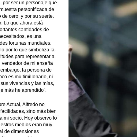
, por ser un personaje que
a muestra personificada de
e cero, y por su suerte,
o. Lo que ahora está
ortantes cantidades de
necesitados, es una
ndes fortunas mundiales.
o por lo que simboliza la
itudes para representar a
n vendedor de mi enseña
n embargo, la persona de
co es multimillonario, ni
 sus vivencias y las mías,
ue más he aprendido”.
re Actual, Alfredo no
facilidades, sino más bien
a mi socio. Hoy observo lo
uestros medios eran muy
cal de dimensiones