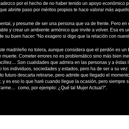
adezco por el hecho de no haber tenido un apoyo económico po
que abrirte paso por méritos propios te hace valorar más aquello 
ntal, y presume de ser una persona que va de frente. Pero en e
fable y crear un ambiente armónico que invite a volver. Esa es un
e su buen hacer: “No exagero si digo que la relación con nuestr
te madrileño no tolera, aunque considera que el perdón es un b
de muerte. Cometer errores no es problemático sino más bien in
illez… Son cualidades que admira en las personas y a éstas l
do los individuos, sociedades y estados, pero ha de ser a su ve
xito futuro descarta retirarse, pero admite que llegado el mome
ar, y es eso lo que haré cuando llegue la ocasión, pero siempre 
irarme… como, por ejemplo: ¿Qué tal Mujer Actual?”.