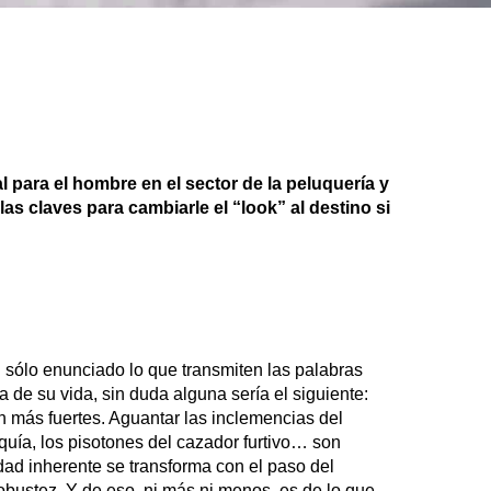
para el hombre en el sector de la peluquería y
as claves para cambiarle el “look” al destino si
n sólo enunciado lo que transmiten las palabras
 de su vida, sin duda alguna sería el siguiente:
en más fuertes. Aguantar las inclemencias del
quía, los pisotones del cazador furtivo… son
dad inherente se transforma con el paso del
obustez. Y de eso, ni más ni menos, es de lo que