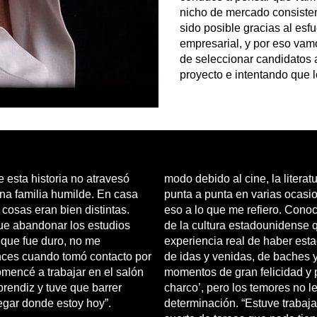
nicho de mercado consistent
sido posible gracias al esf
empresarial, y por eso vam
de seleccionar candidatos a
proyecto e intentando que l
e esta historia no atravesó
modo debido al cine, la litera
na familia humilde. En casa
punta a punta en varias ocasio
cosas eran bien distintas.
eso a lo que me refiero. Conoc
ue abandonar los estudios
de la cultura estadounidense 
nque fue duro, no me
experiencia real de haber estad
nces cuando tomó contacto por
de idas y venidas, de baches y 
mencé a trabajar en el salón
momentos de gran felicidad y pl
rendiz y tuve que barrer
charco’, pero los temores no le
egar donde estoy hoy”.
determinación. “Estuve trabaja