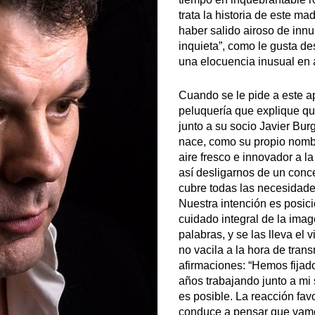
trata la historia de este m
haber salido airoso de inn
inquieta”, como le gusta de
una elocuencia inusual en 
Cuando se le pide a este ap
peluquería que explique qu
junto a su socio Javier Bur
nace, como su propio nombr
aire fresco e innovador a 
así desligarnos de un conc
cubre todas las necesidade
Nuestra intención es posici
cuidado integral de la imag
palabras, y se las lleva el v
no vacila a la hora de trans
afirmaciones: “Hemos fijad
años trabajando junto a mi
es posible. La reacción fa
conduce a pensar que vamos