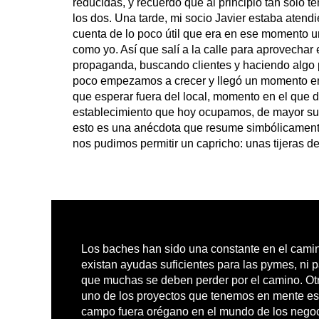
reducidas, y recuerdo que al principio tan sólo t
los dos. Una tarde, mi socio Javier estaba atendi
cuenta de lo poco útil que era en ese momento un
como yo. Así que salí a la calle para aprovechar e
propaganda, buscando clientes y haciendo algo 
poco empezamos a crecer y llegó un momento en e
que esperar fuera del local, momento en el que d
establecimiento que hoy ocupamos, de mayor sup
esto es una anécdota que resume simbólicament
nos pudimos permitir un capricho: unas tijeras 
Los baches han sido una constante en el camin
existan ayudas suficientes para las pymes, ni 
que muchas se deben perder por el camino. Otr
uno de los proyectos que tenemos en mente es l
campo fuera orégano en el mundo de los negocio