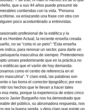
adrileño, que a sus 44 años puede presumir de
umerables contiendas con la vida. “Persona
scribirse, va enlazando una frase con otra con
alguien poco acostumbrado a entrevistas.
asionado profesional de la estética y la
é es Hombre Actual, la reciente enseña creada
gueño, no se “corta ni un pelo”: “Esta enseña
e indica, para renovar un sector, para darle un
la peluquería masculina de siempre. Pretendemos
epto unisex predominante que en la práctica no
s estéticas que el varón de hoy demanda.
onarnos como el centro de referencia en el
en masculina”. Y claro está, las palabras son
iento o las borra el corrector tipográfico; por eso
mitir los hechos que le llevan a hacer tales
o esa meta, porque la experiencia de estos cinco
 socio Javier Burgueño nos ha demostrado que
vorable del público, su abrumadora respuesta, nos
 por la buena senda, y deja claro que existe un