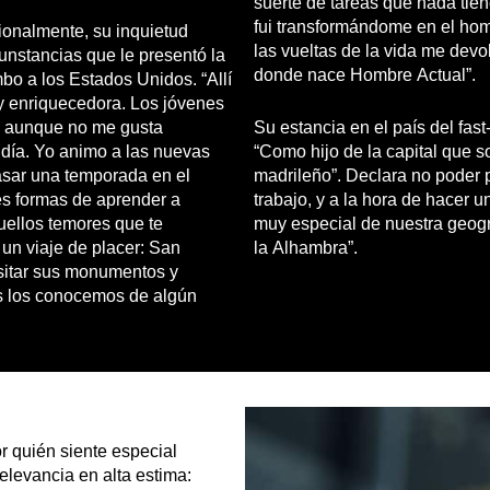
suerte de tareas que nada tien
fui transformándome en el hom
ionalmente, su inquietud
las vueltas de la vida me devol
cunstancias que le presentó la
donde nace Hombre Actual”.
mbo a los Estados Unidos. “Allí
uy enriquecedora. Los jóvenes
y aunque no me gusta
Su estancia en el país del fas
a día. Yo animo a las nuevas
“Como hijo de la capital que s
sar una temporada en el
madrileño”. Declara no poder 
es formas de aprender a
trabajo, y a la hora de hacer
uellos temores que te
muy especial de nuestra geogra
 un viaje de placer: San
la Alhambra”.
sitar sus monumentos y
s los conocemos de algún
r quién siente especial
elevancia en alta estima: