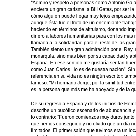
“Admiro y respeto a personas como Antonio Gala
encierra un gran carisma; a Bill Gates, por ser l
cómo alguien puede llegar muy lejos empezando d
aunque ésta fue el fruto de un encomiable trabaj
haciendo en términos de altruismo, donando imp
dinero a labores humanitarias para con los más 
llamada a la solidaridad para el resto de las gra
También siento una gran admiración por el Rey, n
monarquía, sino más bien por su capacidad y apt
España. En ese sentido me gustaría ser tan bue
como Juan Carlos I lo es de nuestra nación”. Si
referencia en su vida no es ningún escritor; tampo
famoso: “Mi hermano Jorge, por la similitud entre
es la persona que más me ha apoyado y de la q
De su regreso a España y de los inicios de Homb
describe un bucólico escenario de abundancia y 
lo contrario: “Fueron comienzos muy duros junto 
que hemos conseguido y no olvido que un día n
limitados. El primer salón que tuvimos era un lo