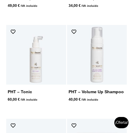
49,00
€
34,00
€
IVA incluido
IVA incluido
PHT – Tonic
PHT – Volume Up Shampoo
60,00
€
40,00
€
IVA incluido
IVA incluido
El
El
¡Oferta!
precio
precio
original
actual