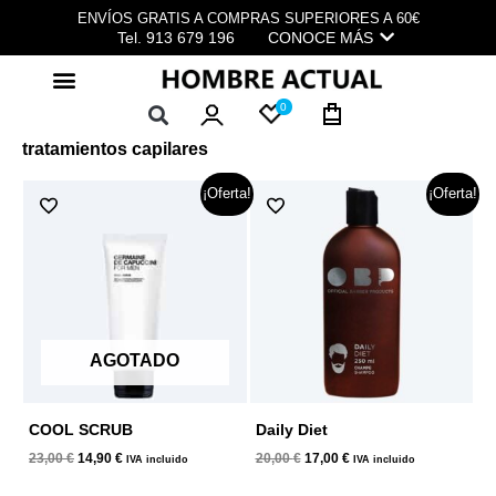
Ir
ENVÍOS GRATIS A COMPRAS SUPERIORES A 60€
al
Tel. 913 679 196
CONOCE MÁS
contenido
0
tratamientos capilares
El
El
El
El
¡Oferta!
¡Oferta!
precio
precio
precio
precio
original
actual
original
actual
era:
es:
era:
es:
23,00 €.
14,90 €.
20,00 €.
17,00 €.
AGOTADO
COOL SCRUB
Daily Diet
23,00
€
14,90
€
20,00
€
17,00
€
IVA incluido
IVA incluido