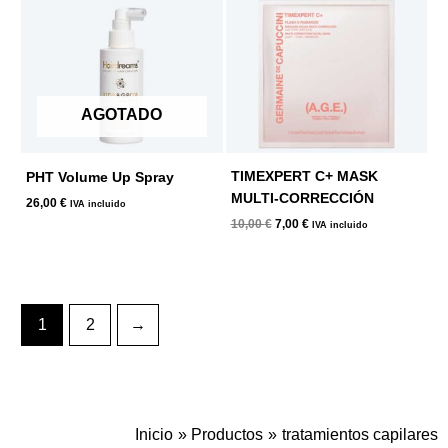
era:
es:
10,00 €.
7,00 €.
AGOTADO
TIMEXPERT C+ MASK
PHT Volume Up Spray
MULTI-CORRECCIÓN
26,00
€
IVA incluido
10,00
€
7,00
€
IVA incluido
1
2
→
Inicio
Productos
tratamientos capilares