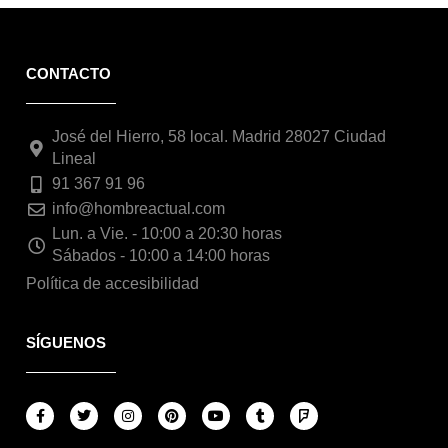
CONTACTO
José del Hierro, 58 local. Madrid 28027 Ciudad
Lineal
91 367 91 96
info@hombreactual.com
Lun. a Vie. - 10:00 a 20:30 horas
Sábados - 10:00 a 14:00 horas
Política de accesibilidad
SÍGUENOS
F
T
I
P
Y
T
F
a
w
n
i
o
u
o
c
i
s
n
u
m
u
e
t
t
t
t
b
r