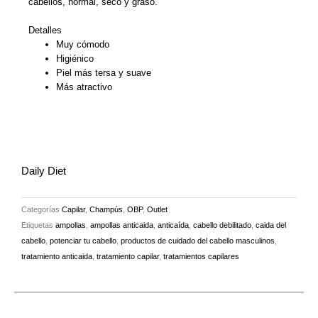
cabellos, normal, seco y graso.
Detalles
Muy cómodo
Higiénico
Piel más tersa y suave
Más atractivo
Daily Diet
Categorías
Capilar
,
Champús
,
OBP
,
Outlet
Etiquetas
ampollas
,
ampollas anticaida
,
anticaída
,
cabello debilitado
,
caida del
cabello
,
potenciar tu cabello
,
productos de cuidado del cabello masculinos
,
tratamiento anticaida
,
tratamiento capilar
,
tratamientos capilares