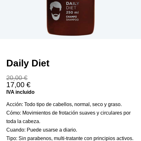
Daily Diet
El
El
20,00
€
17,00
€
precio
precio
original
actual
IVA incluido
era:
es:
20,00 €.
17,00 €.
Acción: Todo tipo de cabellos, normal, seco y graso.
Cómo: Movimientos de frotación suaves y circulares por
toda la cabeza.
Cuando: Puede usarse a diario.
Tipo: Sin parabenos, multi-tratante con principios activos.