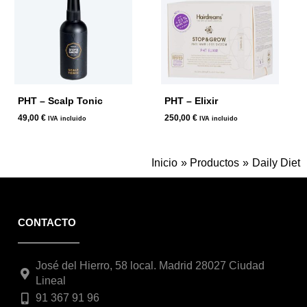
PHT – Scalp Tonic
PHT – Elixir
49,00
€
250,00
€
IVA incluido
IVA incluido
Inicio
Productos
Daily Diet
CONTACTO
José del Hierro, 58 local. Madrid 28027 Ciudad
Lineal
91 367 91 96