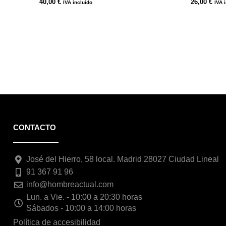
40,00
€
26,00
€
IVA incluido
IVA 
CONTACTO
José del Hierro, 58 local. Madrid 28027 Ciudad Lineal
91 367 91 96
info@hombreactual.com
Lun. a Vie. - 10:00 a 20:30 horas
Sábados - 10:00 a 14:00 horas
Política de accesibilidad