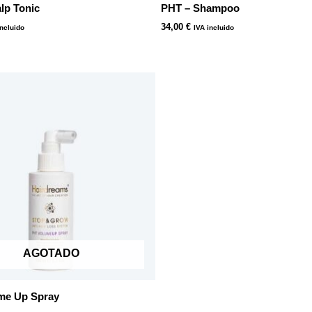
lp Tonic
PHT – Shampoo
34,00
€
incluido
IVA incluido
AGOTADO
me Up Spray