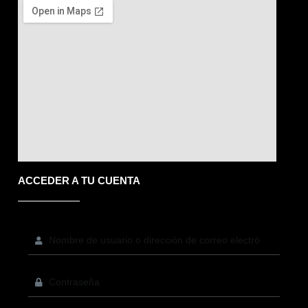
f
e
ACCEDER A TU CUENTA