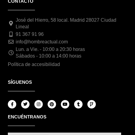
CONTACTO
José del Hierro, 58 local. Madrid 28027 Ciudad
Lineal
91 367 91 96
info@hombreactual.com
Lun. a Vie. - 10:00 a 20:30 horas
Sábados - 10:00 a 14:00 horas
Política de accesibilidad
SÍGUENOS
F
T
I
P
Y
T
F
a
w
n
i
o
u
o
c
i
s
n
u
m
u
e
t
t
t
t
b
r
ENCUÉNTRANOS
b
t
a
e
u
l
s
o
e
g
r
b
r
q
o
r
r
e
e
u
k
a
s
a
-
m
t
r