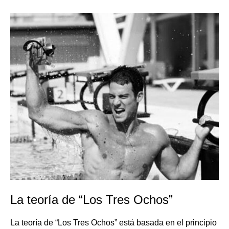
La
teoría
de
“Los
Tres
Ochos”
La teoría de “Los Tres Ochos”
La teoría de “Los Tres Ochos” está basada en el principio