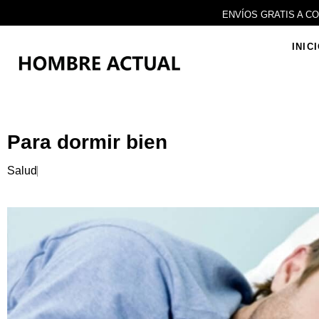
Ir
ENVÍOS GRATIS A C
al
contenido
INIC
Para dormir bien
Salud