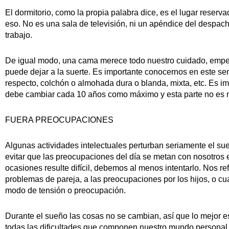
El dormitorio, como la propia palabra dice, es el lugar reserv
eso. No es una sala de televisión, ni un apéndice del despac
trabajo.
De igual modo, una cama merece todo nuestro cuidado, empez
puede dejar a la suerte. Es importante conocernos en este sen
respecto, colchón o almohada dura o blanda, mixta, etc. Es i
debe cambiar cada 10 años como máximo y esta parte no es 
FUERA PREOCUPACIONES
Algunas actividades intelectuales perturban seriamente el sue
evitar que las preocupaciones del día se metan con nosotro
ocasiones resulte difícil, debemos al menos intentarlo. Nos r
problemas de pareja, a las preocupaciones por los hijos, o cu
modo de tensión o preocupación.
Durante el sueño las cosas no se cambian, así que lo mejor e
todas las dificultades que componen nuestro mundo personal, 