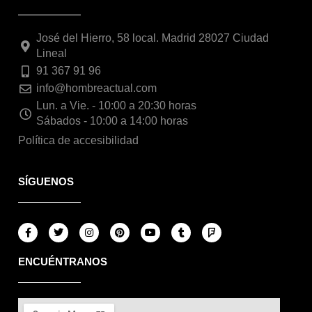
José del Hierro, 58 local. Madrid 28027 Ciudad
Lineal
91 367 91 96
info@hombreactual.com
Lun. a Vie. - 10:00 a 20:30 horas
Sábados - 10:00 a 14:00 horas
Política de accesibilidad
SÍGUENOS
F
T
I
P
Y
T
F
a
w
n
i
o
u
o
c
i
s
n
u
m
u
e
t
t
t
t
b
r
ENCUÉNTRANOS
b
t
a
e
u
l
s
o
e
g
r
b
r
q
o
r
r
e
e
u
k
a
s
a
-
m
t
r
f
e