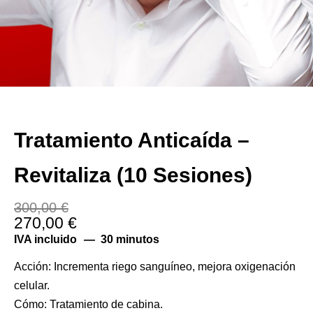
Tratamiento Anticaída –
Revitaliza (10 Sesiones)
El
El
300,00
€
270,00
€
precio
precio
original
actual
IVA incluido
30 minutos
era:
es:
300,00 €.
270,00 €.
Acción: Incrementa riego sanguíneo, mejora oxigenación
celular.
Cómo: Tratamiento de cabina.