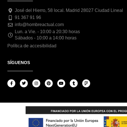
José del Hierro, 58 local. Madrid 28027 Ciudad Lineal
91 367 91 96
info@hombreactual.com
Lun. a Vie. - 10:00 a 20:30 horas
Sábados - 10:00 a 14:00 horas
Política de accesibilidad
SÍGUENOS
F
T
I
P
Y
T
F
a
w
n
i
o
u
o
c
i
s
n
u
m
u
e
t
t
t
t
b
r
b
t
a
e
u
l
s
o
e
g
r
b
r
q
o
r
r
e
e
u
k
a
s
a
-
m
t
r
f
e