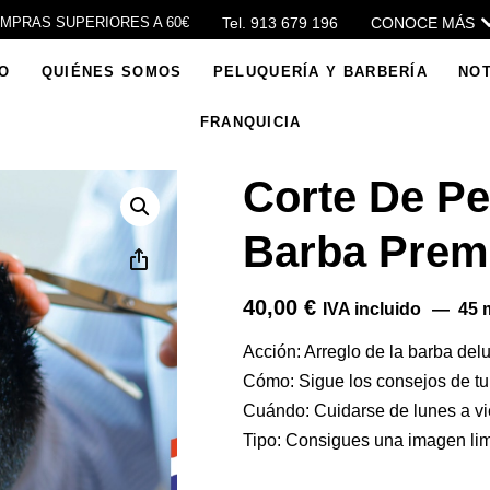
Tel. 913 679 196
CONOCE MÁS
OMPRAS SUPERIORES A 60€
IO
QUIÉNES SOMOS
PELUQUERÍA Y BARBERÍA
NOT
FRANQUICIA
Corte De Pe
Barba Pre
40,00
€
IVA incluido
45 
Acción: Arreglo de la barba del
Cómo: Sigue los consejos de tu 
Cuándo: Cuidarse de lunes a vi
Tipo: Consigues una imagen lim