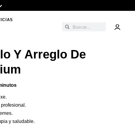
ICIAS
Buscar
Buscar
lo Y Arreglo De
mium
minutos
uxe.
profesional.
ernes.
pia y saludable.