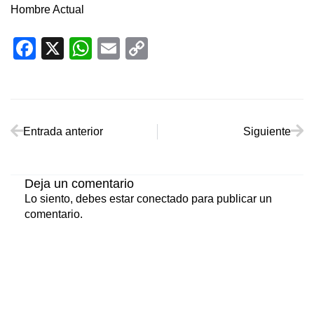
Hombre Actual
Facebook
X
WhatsApp
Email
Copy
Link
Ant
Sig
Entrada anterior
Siguiente
Deja un comentario
Lo siento, debes estar
conectado
para publicar un
comentario.