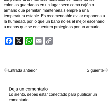
colonias guardadas en un lugar seco como cajón o
armario que permitan mantenerla siempre a una
temperatura estable. Es recomendable evitar exponerla a
la humedad, por lo que un baño no es el mejor escenario,
a menos que se encuentren protegidas por un armario.
Facebook
X
WhatsApp
Email
Copy
Link
Ant
Sig
Entrada anterior
Siguiente
Deja un comentario
Lo siento, debes estar
conectado
para publicar un
comentario.