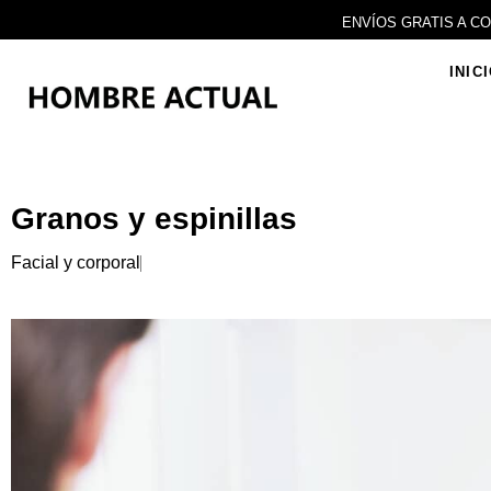
Ir
ENVÍOS GRATIS A C
al
contenido
INIC
Granos y espinillas
Facial y corporal