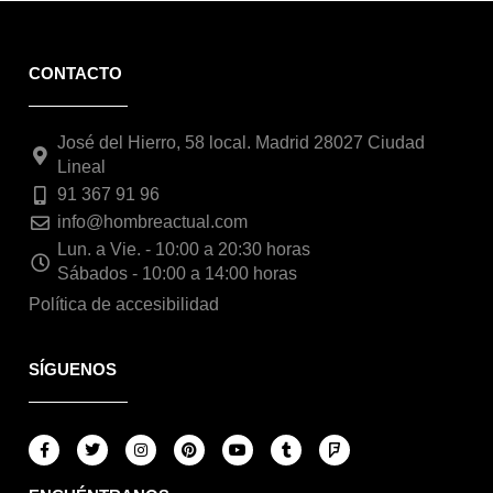
CONTACTO
José del Hierro, 58 local. Madrid 28027 Ciudad
Lineal
91 367 91 96
info@hombreactual.com
Lun. a Vie. - 10:00 a 20:30 horas
Sábados - 10:00 a 14:00 horas
Política de accesibilidad
SÍGUENOS
F
T
I
P
Y
T
F
a
w
n
i
o
u
o
c
i
s
n
u
m
u
e
t
t
t
t
b
r