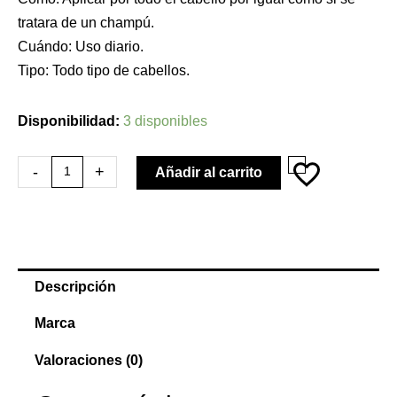
tratara de un champú.
Cuándo: Uso diario.
Tipo: Todo tipo de cabellos.
SHINE
Disponibilidad:
3 disponibles
PASTE
-
-
+
Añadir al carrito
(100ml)
cantidad
Descripción
Marca
Valoraciones (0)