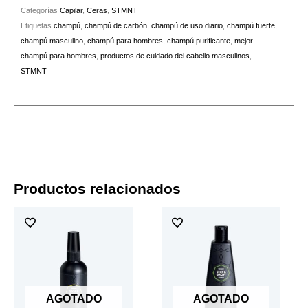
Categorías
Capilar
,
Ceras
,
STMNT
Etiquetas
champú
,
champú de carbón
,
champú de uso diario
,
champú fuerte
,
champú masculino
,
champú para hombres
,
champú purificante
,
mejor
champú para hombres
,
productos de cuidado del cabello masculinos
,
STMNT
Productos relacionados
AGOTADO
AGOTADO