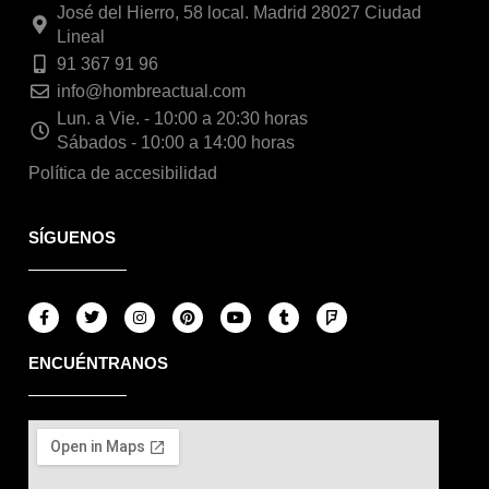
José del Hierro, 58 local. Madrid 28027 Ciudad
Lineal
91 367 91 96
info@hombreactual.com
Lun. a Vie. - 10:00 a 20:30 horas
Sábados - 10:00 a 14:00 horas
Política de accesibilidad
SÍGUENOS
F
T
I
P
Y
T
F
a
w
n
i
o
u
o
c
i
s
n
u
m
u
e
t
t
t
t
b
r
ENCUÉNTRANOS
b
t
a
e
u
l
s
o
e
g
r
b
r
q
o
r
r
e
e
u
k
a
s
a
-
m
t
r
f
e