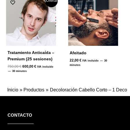
¡Oferta!
precio
precio
original
actual
era:
es:
750,00 €.
600,00 €.
Tratamiento Anticaída –
Afeitado
Premium (25 sesiones)
22,00
€
IVA incluido
30
minutos
750,00
€
600,00
€
IVA incluido
30 minutos
Inicio
Productos
Decoloración Cabello Corto – 1 Deco
CONTACTO