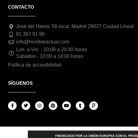
CONTACTO
José del Hierro, 58 local. Madrid 28027 Ciudad Lineal
91 367 91 96
info@hombreactual.com
Lun. a Vie. - 10:00 a 20:30 horas
Sábados - 10:00 a 14:00 horas
Política de accesibilidad
SÍGUENOS
F
T
I
P
Y
T
F
a
w
n
i
o
u
o
c
i
s
n
u
m
u
e
t
t
t
t
b
r
b
t
a
e
u
l
s
o
e
g
r
b
r
q
o
r
r
e
e
u
k
a
s
a
-
m
t
r