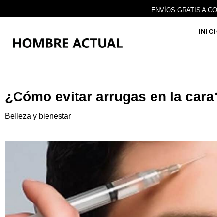
Ir
ENVÍOS GRATIS A C
al
contenido
INIC
¿Cómo evitar arrugas en la cara
Belleza y bienestar