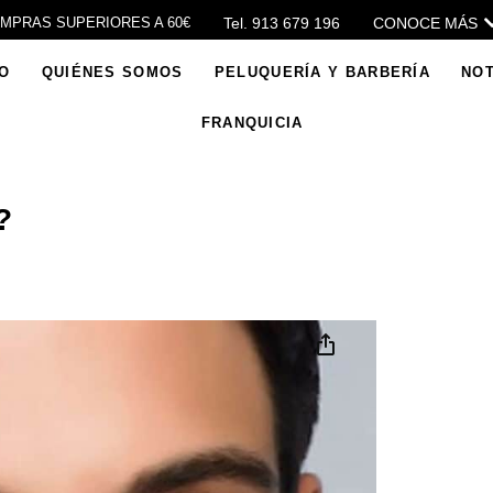
Tel. 913 679 196
CONOCE MÁS
OMPRAS SUPERIORES A 60€
IO
QUIÉNES SOMOS
PELUQUERÍA Y BARBERÍA
NOT
FRANQUICIA
?