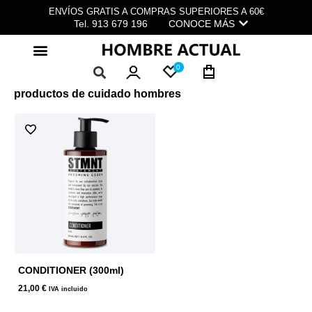
Ir
ENVÍOS GRATIS A COMPRAS SUPERIORES A 60€
al
Tel. 913 679 196
CONOCE MÁS
contenido
0
productos de cuidado hombres
CONDITIONER (300ml)
21,00
€
IVA incluido