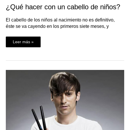
¿Qué hacer con un cabello de niños?
El cabello de los niños al nacimiento no es definitivo,
éste se va cayendo en los primeros siete meses, y
Leer más »
¿Qué
hacer
con
un
cabello
fino?