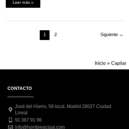
Leer más »
1
2
Siguiente
→
Inicio
Capilar
CONTACTO
José del Hierro, 58 local. Madrid 28027 Ciudad
Lineal
91 367 91 96
info@hombreactual.com