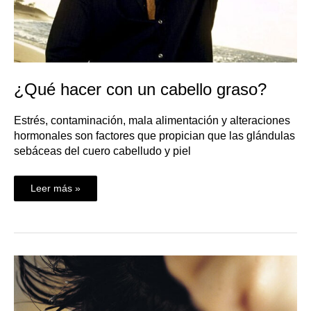
¿Qué hacer con un cabello graso?
Estrés, contaminación, mala alimentación y alteraciones
hormonales son factores que propician que las glándulas
sebáceas del cuero cabelludo y piel
Leer más »
¿Qué
hacer
con
un
cabello
con