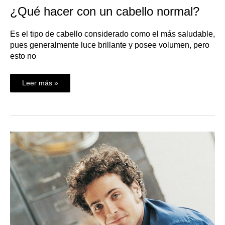
¿Qué hacer con un cabello normal?
Es el tipo de cabello considerado como el más saludable,
pues generalmente luce brillante y posee volumen, pero
esto no
Leer más »
¿Qué
hacer
con
un
cabello
seco?