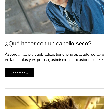
¿Qué hacer con un cabello seco?
Áspero al tacto y quebradizo, tiene tono apagado, se abre
en las puntas y es poroso; asimismo, en ocasiones suele
Leer más »
¿Qué
hacer
con
un