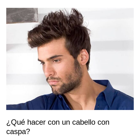
¿Qué
hacer
con
un
cabello
con
caspa?
¿Qué hacer con un cabello con
caspa?