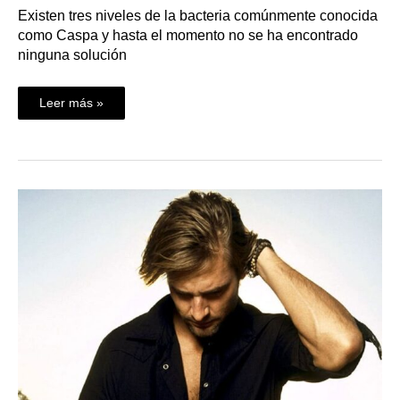
Existen tres niveles de la bacteria comúnmente conocida
como Caspa y hasta el momento no se ha encontrado
ninguna solución
Leer más »
¿Qué
hacer
con
un
cabello
graso?