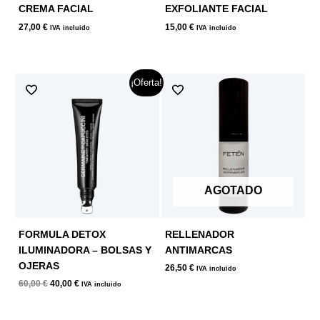
CREMA FACIAL
EXFOLIANTE FACIAL
27,00
€
15,00
€
IVA incluido
IVA incluido
El
El
¡Oferta!
precio
precio
original
actual
era:
es:
60,00 €.
40,00 €.
AGOTADO
FORMULA DETOX
RELLENADOR
ILUMINADORA – BOLSAS Y
ANTIMARCAS
OJERAS
26,50
€
IVA incluido
60,00
€
40,00
€
IVA incluido