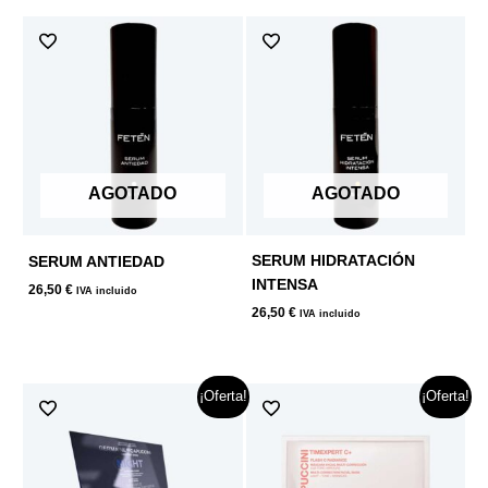
AGOTADO
AGOTADO
SERUM HIDRATACIÓN
SERUM ANTIEDAD
INTENSA
26,50
€
IVA incluido
26,50
€
IVA incluido
El
El
El
El
¡Oferta!
¡Oferta!
precio
precio
precio
precio
original
actual
original
actual
era:
es:
era:
es:
60,00 €.
40,00 €.
10,00 €.
7,00 €.