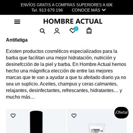
Ir
ENVÍOS GRATIS A COMPRAS SUPERIORES A 60€
al
Tel. 913 679 196
CONOCE MÁS
contenido
0
Antifatiga
Existen productos cosméticos especializados para la
barba que facilitan una mejor hidratación, nutrición y
desinefcción de la piel y barba. En Hombre Actual hemos
hecho una mágnifica elección de entre las mejores
marcas que te van a ayudar a que tu afeitado diario ya no
sea un suplicio. Aceites, champus y ceras calmantes,
relajantes, desinfectantes, refrescantes, hidratantes… y
mucho más…
El
El
¡Oferta!
precio
precio
original
actual
era:
es:
23,00 €.
14,90 €.