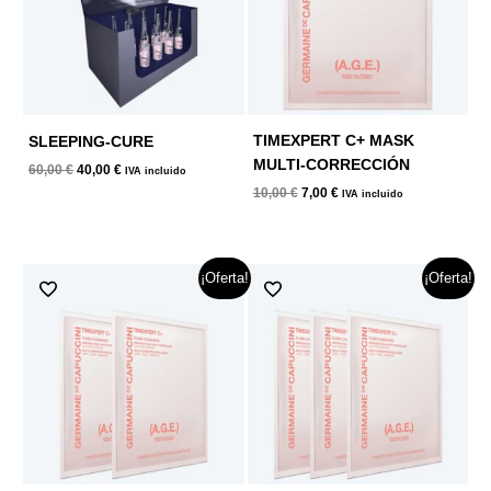
TIMEXPERT C+ MASK
SLEEPING-CURE
MULTI-CORRECCIÓN
60,00
€
40,00
€
IVA incluido
10,00
€
7,00
€
IVA incluido
El
El
El
El
¡Oferta!
¡Oferta!
precio
precio
precio
precio
original
actual
original
actual
era:
es:
era:
es:
20,00 €.
12,00 €.
30,00 €.
15,00 €.